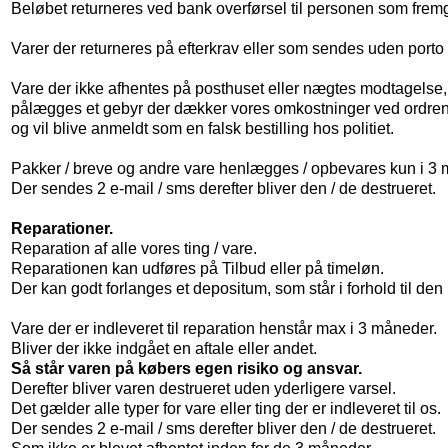
Beløbet returneres ved bank overførsel til personen som frem
Varer der returneres på efterkrav eller som sendes uden port
Vare der ikke afhentes på posthuset eller nægtes modtagelse,
pålægges et gebyr der dækker vores omkostninger ved ordren
og vil blive anmeldt som en falsk bestilling hos politiet.
Pakker / breve og andre vare henlægges / opbevares kun i 3 
Der sendes 2 e-mail / sms derefter bliver den / de destrueret.
Reparationer.
Reparation af alle vores ting / vare.
Reparationen kan udføres på Tilbud eller på timeløn.
Der kan godt forlanges et depositum, som står i forhold til den
Vare der er indleveret til reparation henstår max i 3 måneder.
Bliver der ikke indgået en aftale eller andet.
Så står varen på købers egen risiko og ansvar.
Derefter bliver varen destrueret uden yderligere varsel.
Det gælder alle typer for vare eller ting der er indleveret til os.
Der sendes 2 e-mail / sms derefter bliver den / de destrueret.