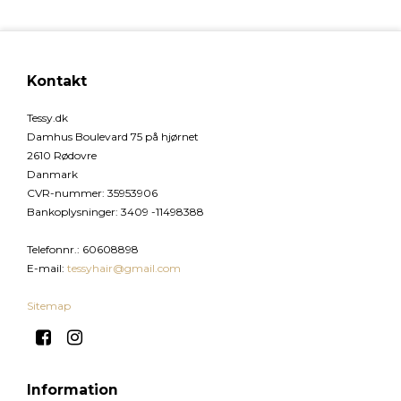
Kontakt
Tessy.dk
Damhus Boulevard 75 på hjørnet
2610 Rødovre
Danmark
CVR-nummer
:
35953906
Bankoplysninger
:
3409 -11498388
Telefonnr.
:
60608898
E-mail
:
tessyhair@gmail.com
Sitemap
Information