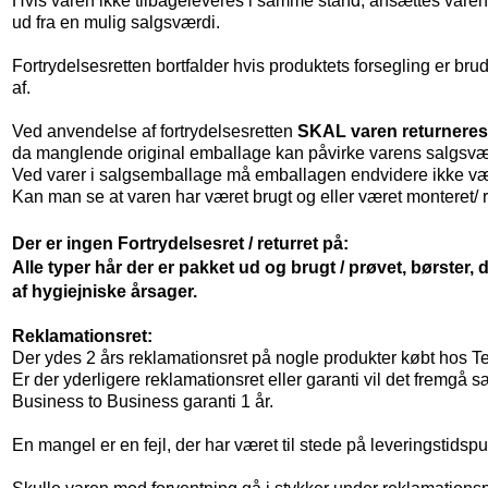
Hvis varen ikke tilbageleveres i samme stand, ansættes vare
ud fra en mulig salgsværdi.
Fortrydelsesretten bortfalder hvis produktets forsegling er brud
af.
Ved anvendelse af fortrydelsesretten
SKAL varen returner
da manglende original emballage kan påvirke varens salgsvær
Ved varer i salgsemballage må emballagen endvidere ikke væ
Kan man se at varen har været brugt og eller været monteret/ 
Der er ingen Fortrydelsesret / returret på:
Alle typer hår der er pakket ud og brugt / prøvet, børster,
af 
hygiejniske årsager.
Reklamationsret:
Der ydes 2 års reklamationsret på nogle produkter købt hos Te
Er der yderligere reklamationsret eller garanti vil det fremgå sæ
Business to Business garanti 1 år.
En mangel er en fejl, der har været til stede på leveringstidspun