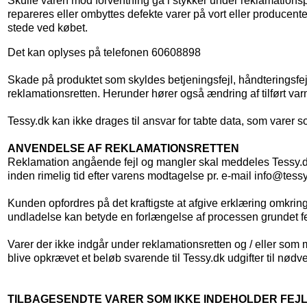
Skulle varen mod forventning gå i stykker under reklamationspe
repareres eller ombyttes defekte varer på vort eller producente
stede ved købet.
Det kan oplyses på telefonen 60608898
Skade på produktet som skyldes betjeningsfejl, håndteringsfejl
reklamationsretten. Herunder hører også ændring af tilført va
Tessy.dk kan ikke drages til ansvar for tabte data, som varer s
ANVENDELSE AF REKLAMATIONSRETTEN
Reklamation angående fejl og mangler skal meddeles Tessy.
inden rimelig tid efter varens modtagelse pr. e-mail info@tess
Kunden opfordres på det kraftigste at afgive erklæring omkring
undladelse kan betyde en forlængelse af processen grundet f
Varer der ikke indgår under reklamationsretten og / eller som 
blive opkrævet et beløb svarende til Tessy.dk udgifter til nødv
TILBAGESENDTE VARER SOM IKKE INDEHOLDER FEJL