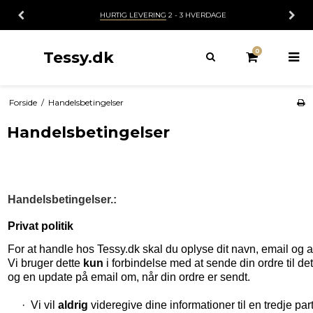
VERDAGE
14 DAGES
FORTRYDELSESRET
0
Tessy.dk
Forside
/
Handelsbetingelser
Handelsbetingelser
Handelsbetingelser.:
Privat politik
For at handle hos Tessy.dk skal du oplyse dit navn, email og 
Vi bruger dette
kun
i forbindelse med at
sende din ordre til d
og en update på email om, når
din ordre er sendt.
·
Vi vil
aldrig
videregive dine informationer til en tredje par