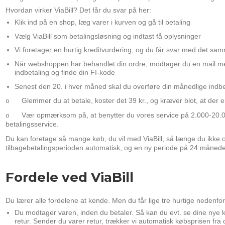
Hvordan virker ViaBill? Det får du svar på her:
Klik ind på en shop, læg varer i kurven og gå til betaling
Vælg ViaBill som betalingsløsning og indtast få oplysninger
Vi foretager en hurtig kreditvurdering, og du får svar med det sa
Når webshoppen har behandlet din ordre, modtager du en mail med l
indbetaling og finde din FI-kode
Senest den 20. i hver måned skal du overføre din månedlige indbe
Glemmer du at betale, koster det 39 kr., og kræver blot, at der e
o
Vær opmærksom på, at benytter du vores service på 2.000-20.000 
o
betalingsservice.
Du kan foretage så mange køb, du vil med ViaBill, så længe du ikke o
tilbagebetalingsperioden automatisk, og en ny periode på 24 måneder
Fordele ved ViaBill
Du lærer alle fordelene at kende. Men du får lige tre hurtige nedenfor
Du modtager varen, inden du betaler. Så kan du evt. se dine nye 
retur. Sender du varer retur, trækker vi automatisk købsprisen fra 