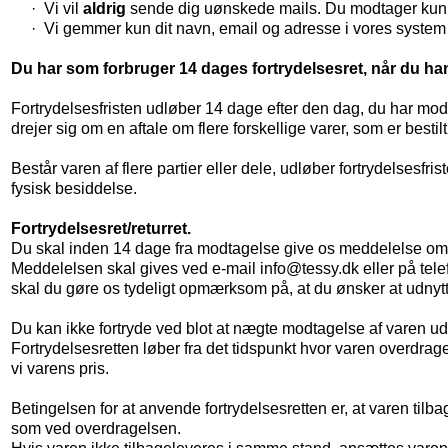
·
Vi vil
aldrig
sende dig uønskede mails. Du modtager kun ma
·
Vi gemmer kun dit navn, email og adresse i vores system
Du har som forbruger 14 dages fortrydelsesret, når du ha
Fortrydelsesfristen udløber 14 dage efter den dag, du har modta
drejer sig om en aftale om flere forskellige varer, som er bestil
Består varen af flere partier eller dele, udløber fortrydelsesfris
fysisk besiddelse.
Fortrydelsesret/returret.
Du skal inden 14 dage fra modtagelse give os meddelelse om, a
Meddelelsen skal gives ved e-mail info@tessy.dk eller på te
skal du gøre os tydeligt opmærksom på, at du ønsker at udnytte
Du kan ikke fortryde ved blot at nægte modtagelse af varen ud
Fortrydelsesretten løber fra det tidspunkt hvor varen overdrage
vi varens pris.
Betingelsen for at anvende fortrydelsesretten er, at varen til
som ved overdragelsen.