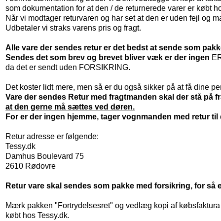
som dokumentation for at den / de returnerede varer er købt h
Når vi modtager returvaren og har set at den er uden fejl og 
Udbetaler vi straks varens pris og fragt.
Alle vare der sendes retur er det bedst at sende som pakk
Sendes det som brev og brevet bliver væk er der ingen
ER
da det er sendt uden FORSIKRING.
Det koster lidt mere, men så er du også sikker på at få dine pe
Vare der sendes Retur med fragtmanden skal der stå på fr
at den gerne må sættes ved døren.
For er der ingen hjemme, tager vognmanden med retur til 
Retur adresse er følgende:
Tessy.dk
Damhus Boulevard 75
2610 Rødovre
Retur vare skal sendes som pakke med forsikring, for så e
Mærk pakken "Fortrydelsesret" og vedlæg kopi af købsfaktura
købt hos Tessy.dk.