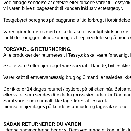
Ved tilbage sendelse af defekte eller forkerte varer til Tessy.dk
vil varen blive tilbagesendt til kunden inklusiv et testgebyr.
Testgebyret beregnes på baggrund af tid forbrugt i forbindelse 
Varer bør returneres med en fakturakopi hvor købstidspunktet f
indtil der forligger fakturakopi og evt. fejlmeddelelse på produk
FORSVARLIG RETURNERING.
Alle produkter der returneres til Tessy.dk skal være forsvarligt
Skaffe vare / eller hjemtaget vare special til kunde, byttes ikke 
Varer købt til erhvervsmæssig brug og 3 mand, er således ikke
Der ikke er 14 dages returret / bytteret på billetter, hår, Balsam, 
eller varer som sendes direkte fra grossisten uden for Danma
Samt varer som normalt ikke lagerføres af tessy.dk
men som hjemtages på kundens anmodning tages ikke retur.
SÅDAN RETURNERER DU VAREN:
I denne sammenhæng beder vi Dem vedlægge et kopi af faktu