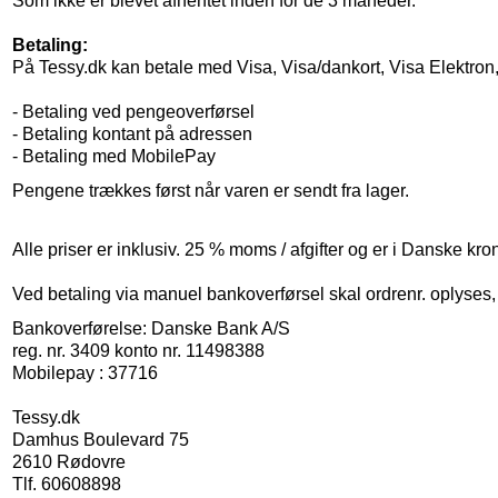
Som ikke er blevet afhentet inden for de 3 måneder.
Betaling:
På Tessy.dk
kan betale med Visa, Visa/dankort, Visa Elektron
- Betaling ved pengeoverførsel
- Betaling kontant på adressen
- Betaling med MobilePay
Pengene trækkes først når varen er sendt fra lager.
Alle priser er inklusiv. 25 % moms / afgifter og er i Danske kr
Ved betaling via manuel bankoverførsel skal ordrenr. oplyses,
Bankoverførelse: Danske Bank A/S
reg. nr. 3409 konto nr. 11498388
Mobilepay : 37716
Tessy.dk
Damhus Boulevard 75
2610 Rødovre
Tlf. 60608898