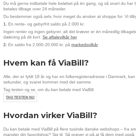
Du må gerne indbetale hele beløbet på én gang, og så snart du har l
betales tilbage over 24 måneder.
Du bestemmer også selv, hvor meget du ønsker at shoppe for. Vi tilb
1.
En rente- og gebyrfrit saldo på 2.000 kr.
Ingen renter og ingen gebyrer, alt det kræver er én månedlig tilbagebe
dækning på dit kort.
Se aftalevilkår her
.
2.
En saldo fra 2.000-20.000 kr. på
markedsvilkår
.
Hvem kan få ViaBill?
Alle, der er fyldt 18 år og har en folkeregisteradresse i Danmark, kan
sekunder, og svaret kommer med det samme.
Tag testen og se, om du kan betale med ViaBill.
TAG TESTEN NU
Hvordan virker ViaBill?
Du kan betale med ViaBill på flere tusinde danske webshops – fra sm
mangler din favoritshop? Sig til. Så prøver vi på at få dem med også.