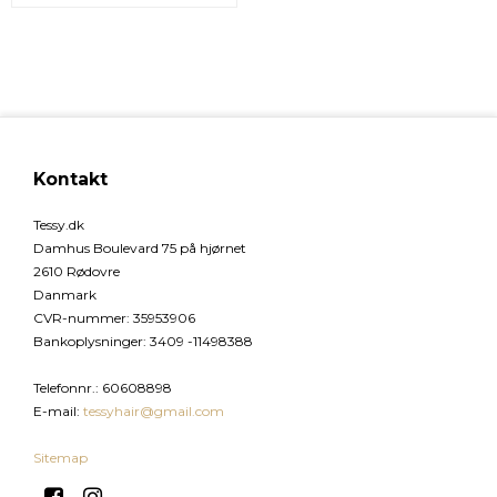
Kontakt
Tessy.dk
Damhus Boulevard 75 på hjørnet
2610 Rødovre
Danmark
CVR-nummer
:
35953906
Bankoplysninger
:
3409 -11498388
Telefonnr.
:
60608898
E-mail
:
tessyhair@gmail.com
Sitemap