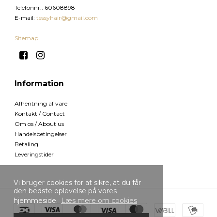
Telefonnr.
:
60608898
E-mail
:
tessyhair@gmail.com
Sitemap
Information
Afhentning af vare
Kontakt / Contact
Om os / About us
Handelsbetingelser
Betaling
Leveringstider
Vi bruger cookies for at sikre, at du får
den bedste oplevelse på vores
hjemmeside.
Læs mere om cookies