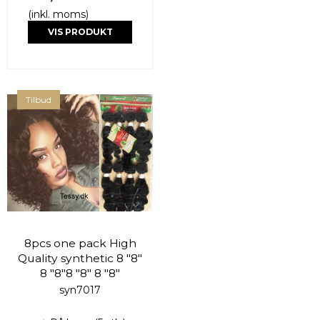
(inkl. moms)
VIS PRODUKT
Tilbud
8pcs one pack High
Quality synthetic 8 "8"
8 "8"8 "8" 8 "8"
syn7017