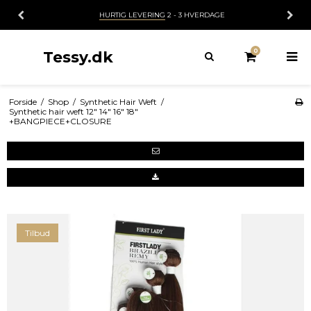
HURTIG LEVERING
2 - 3 HVERDAGE
0
Tessy.dk
Forside
/
Shop
/
Synthetic Hair Weft
/
Synthetic hair weft 12" 14" 16" 18"
+BANGPIECE+CLOSURE
Tilbud