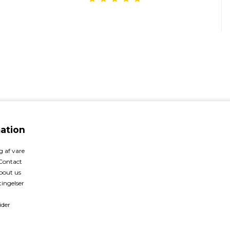
ation
 af vare
 Contact
bout us
ingelser
ider