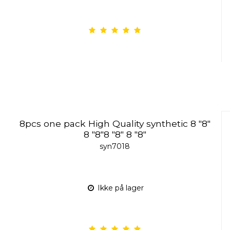
8pcs one pack High Quality synthetic 8 "8"
8 "8"8 "8" 8 "8"
syn7018
Ikke på lager