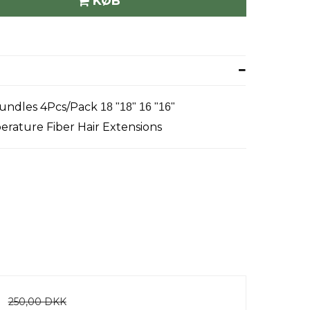
KØB
Bundles 4Pcs/Pack
18 "18" 16 "16"
rature Fiber Hair Extensions
250,00 DKK