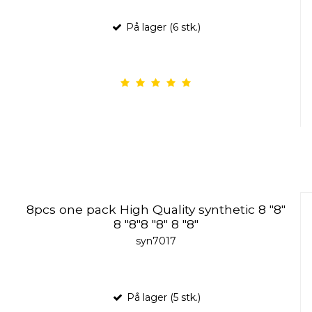
På lager (6 stk.)
8pcs one pack High Quality synthetic 8 "8"
8 "8"8 "8" 8 "8"
syn7017
På lager (5 stk.)