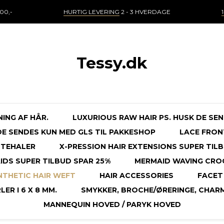
00,-
HURTIG LEVERING
2 - 3 HVERDAGE
Tessy.dk
NING AF HÅR.
LUXURIOUS RAW HAIR PS. HUSK DE SE
 DE SENDES KUN MED GLS TIL PAKKESHOP
LACE FRON
STEHALER
X-PRESSION HAIR EXTENSIONS SUPER TILB
DS SUPER TILBUD SPAR 25%
MERMAID WAVING CRO
NTHETIC HAIR WEFT
HAIR ACCESSORIES
FACET 
ER I 6 X 8 MM.
SMYKKER, BROCHE/ØRERINGE, CHAR
MANNEQUIN HOVED / PARYK HOVED