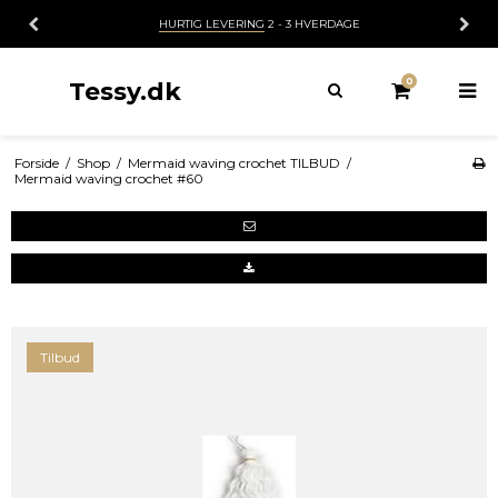
HURTIG LEVERING
2 - 3 HVERDAGE
0
Tessy.dk
Forside
/
Shop
/
Mermaid waving crochet TILBUD
/
Mermaid waving crochet #60
Tilbud