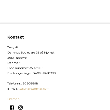
Kontakt
Tessy.dk
Damhus Boulevard 75 på hjørnet
2610 Rødovre
Danmark
CVR-nummer
:
35953906
Bankoplysninger
:
3409 -11498388
Telefonnr.
:
60608898
E-mail
:
tessyhair@gmail.com
Sitemap