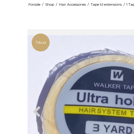
Forside
/
Shop
/
Hair Accessories
/
Tape til extensions
/
1 Ta
Tilbud