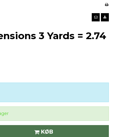
tensions 3 Yards = 2.74
ager
KØB