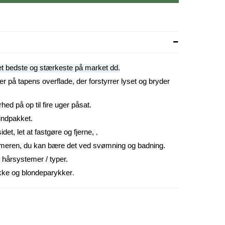
t bedste og stærkeste på market dd.
er på tapens overflade, der forstyrrer lyset og bryder
ed på op til fire uger påsat.
 indpakket.
det, let at fastgøre og fjerne,
,
mmeren, du kan bære det ved svømning og badning.
e hårsystemer / typer.
ykke og blondeparykker
.