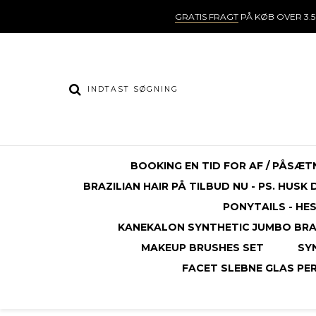
GRATIS FRAGT
PÅ KØB OVER 3.5
BOOKING EN TID FOR AF / PÅSÆT
BRAZILIAN HAIR PÅ TILBUD NU - PS. HUSK
PONYTAILS - HE
KANEKALON SYNTHETIC JUMBO BRAI
MAKEUP BRUSHES SET
SY
FACET SLEBNE GLAS PERL