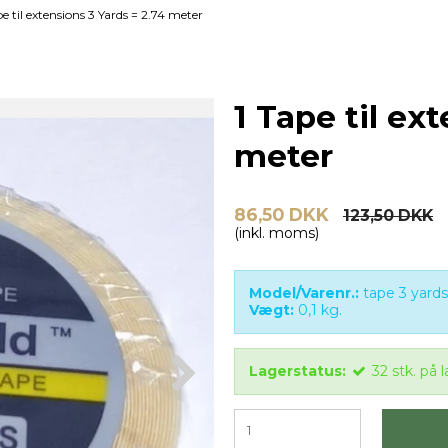
pe til extensions 3 Yards = 2.74 meter
1 Tape til ex
meter
86,50 DKK
123,50 DKK
(inkl. moms)
Model/Varenr.:
tape 3 yards
Vægt:
0,1
kg.
Lagerstatus:
32
stk.
på l