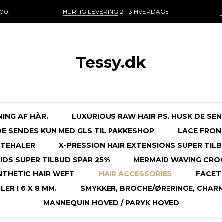
00,-
HURTIG LEVERING
2 - 3 HVERDAGE
Tessy.dk
NING AF HÅR.
LUXURIOUS RAW HAIR PS. HUSK DE SE
 DE SENDES KUN MED GLS TIL PAKKESHOP
LACE FRON
STEHALER
X-PRESSION HAIR EXTENSIONS SUPER TILB
DS SUPER TILBUD SPAR 25%
MERMAID WAVING CRO
NTHETIC HAIR WEFT
HAIR ACCESSORIES
FACET 
ER I 6 X 8 MM.
SMYKKER, BROCHE/ØRERINGE, CHAR
MANNEQUIN HOVED / PARYK HOVED