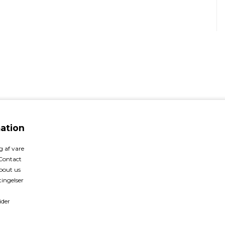
ation
 af vare
 Contact
bout us
ingelser
ider