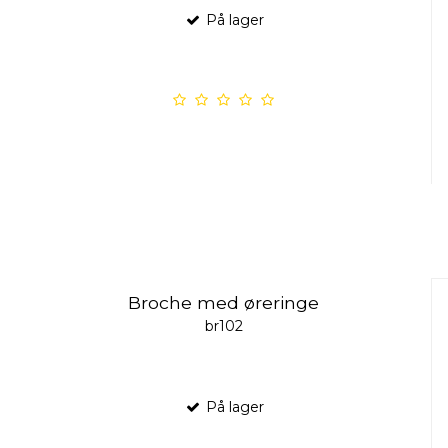
På lager
Broche med øreringe
br102
På lager