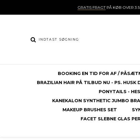
GRATIS FRAGT
PÅ KØB OVER 3.5
BOOKING EN TID FOR AF / PÅSÆT
BRAZILIAN HAIR PÅ TILBUD NU - PS. HUSK
PONYTAILS - HE
KANEKALON SYNTHETIC JUMBO BRAI
MAKEUP BRUSHES SET
SY
FACET SLEBNE GLAS PERL