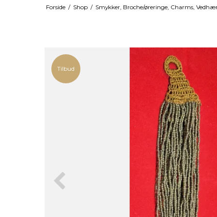
Forside
/
Shop
/
Smykker, Broche/øreringe, Charms, Vedh
Tilbud