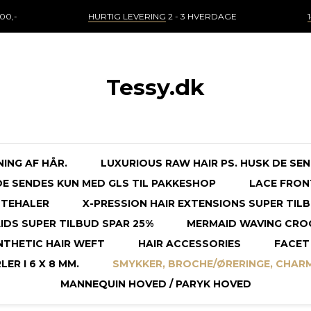
00,-
HURTIG LEVERING
2 - 3 HVERDAGE
Tessy.dk
NING AF HÅR.
LUXURIOUS RAW HAIR PS. HUSK DE SE
 DE SENDES KUN MED GLS TIL PAKKESHOP
LACE FRON
STEHALER
X-PRESSION HAIR EXTENSIONS SUPER TILB
DS SUPER TILBUD SPAR 25%
MERMAID WAVING CRO
NTHETIC HAIR WEFT
HAIR ACCESSORIES
FACET 
ER I 6 X 8 MM.
SMYKKER, BROCHE/ØRERINGE, CHAR
MANNEQUIN HOVED / PARYK HOVED