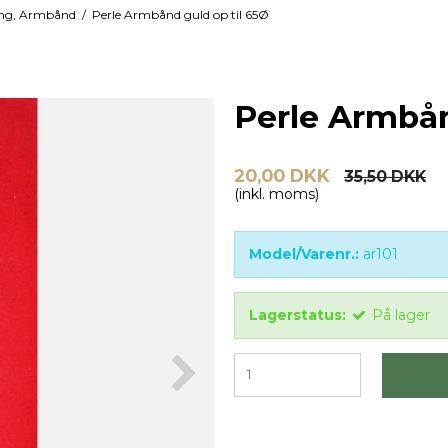
æng, Armbånd
/
Perle Armbånd guld op til 65Ø
Perle Armbån
20,00 DKK
35,50 DKK
(inkl. moms)
Model/Varenr.:
ar101
Lagerstatus:
På lager