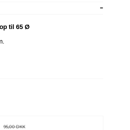
p til 65 Ø
m.
95,00 DKK