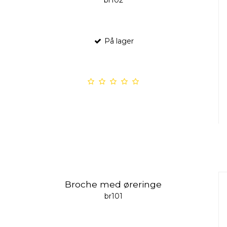
På lager
Broche med øreringe
br101